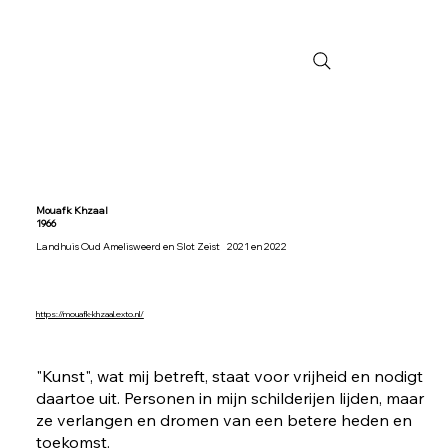
Mouafk Khzaal
1966
Landhuis Oud Amelisweerd en Slot Zeist
2021 en 2022
https://mouafk-khzaal.exto.nl/
"Kunst", wat mij betreft, staat voor vrijheid en nodigt
daartoe uit. Personen in mijn schilderijen lijden, maar
ze verlangen en dromen van een betere heden en
toekomst.