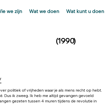
ie we zijn
Wat we doen
Wat kunt u doen
(
1990
)
/
over politiek of vrijheden waar je als mens recht op hebt.
rië. Dus ik zweeg. Ik heb me altijd gevangen gevoeld
vangen gezeten tussen 4 muren tijdens de revolutie in